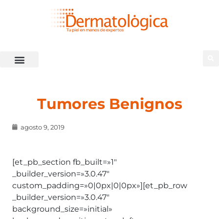
Tumores Benignos
agosto 9, 2019
[et_pb_section fb_built=»1″
_builder_version=»3.0.47″
custom_padding=»0|0px|0|0px»][et_pb_row
_builder_version=»3.0.47″
background_size=»initial»