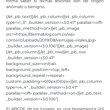
forma saber si dichas lesiones son de origen
anómalo o benigno.
[/et_pb_text][/et_pb_column][et_pb_column
type=»1_3″ _builder_version=»3.0.47″ parallax=»off»
parallax_method=»on»][et_pb_image
src=»https://dermablog.com.co/wp-
content/uploads/2019/08/verrugas-virales.jpg»
_builder_version=»3.0.106″][/et_pb_image]
[/et_pb_column][/et_pb_row][et_pb_row
_builder_version=»3.0.47″
background_size=»initial»
background_position=»top_left»
background_repeat=»repeat»
custom_padding=»0|0px|0|0px»][et_pb_column
type=»4_4″ _builder_version=»3.0.47″
parallax=»off» parallax_method=»on»][et_pb_text
_builder_version=»3.0.106″]
El ABCDE de los lunares, es una herramienta útil