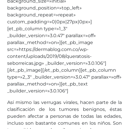
background_size=»initial»
background_position=»top_left»
background_repeat=»repeat»
custom_padding=»0|0px|27px|0px»]
[et_pb_column type=»1_3″
_builder_version=»3.0.47″ parallax=»off»
parallax_method=»on»][et_pb_image
src=»https://dermablog.com.co/wp-
content/uploads/2019/08/queratosis-
seborreicas.jpg» _builder_version=»3.0.106″]
[/et_pb_image][/et_pb_column][et_pb_column
type=»2_3″ _builder_version=»3.0.47″ parallax=»off»
parallax_method=»on»][et_pb_text
_builder_version=»3.0.106″]
Así mismo las verrugas virales, hacen parte de la
clasificación de los tumores benignos, éstas
pueden afectar a personas de todas las edades,
incluso son bastante comunes en los niños. Son