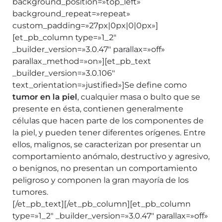
background_position=»top_left»
background_repeat=»repeat»
custom_padding=»27px|0px|0|0px»]
[et_pb_column type=»1_2″
_builder_version=»3.0.47″ parallax=»off»
parallax_method=»on»][et_pb_text
_builder_version=»3.0.106″
text_orientation=»justified»]Se define como
tumor en la piel
, cualquier masa o bulto que se
presente en ésta, contienen generalmente
células que hacen parte de los componentes de
la piel, y pueden tener diferentes orígenes. Entre
ellos, malignos, se caracterizan por presentar un
comportamiento anómalo, destructivo y agresivo,
o benignos, no presentan un comportamiento
peligroso y componen la gran mayoría de los
tumores.
[/et_pb_text][/et_pb_column][et_pb_column
type=»1_2″ _builder_version=»3.0.47″ parallax=»off»