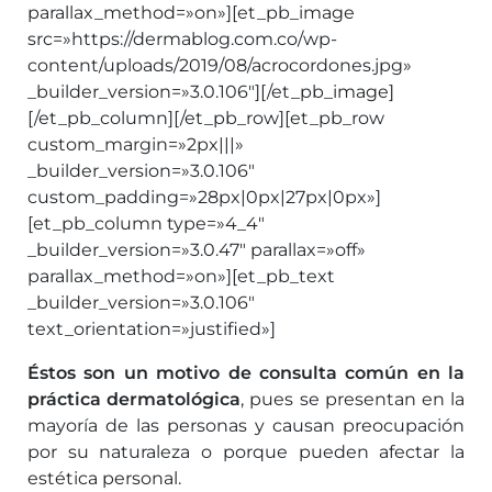
parallax_method=»on»][et_pb_image
src=»https://dermablog.com.co/wp-
content/uploads/2019/08/acrocordones.jpg»
_builder_version=»3.0.106″][/et_pb_image]
[/et_pb_column][/et_pb_row][et_pb_row
custom_margin=»2px|||»
_builder_version=»3.0.106″
custom_padding=»28px|0px|27px|0px»]
[et_pb_column type=»4_4″
_builder_version=»3.0.47″ parallax=»off»
parallax_method=»on»][et_pb_text
_builder_version=»3.0.106″
text_orientation=»justified»]
Éstos son un motivo de consulta común en la
práctica dermatológica
, pues se presentan en la
mayoría de las personas y causan preocupación
por su naturaleza o porque pueden afectar la
estética personal.