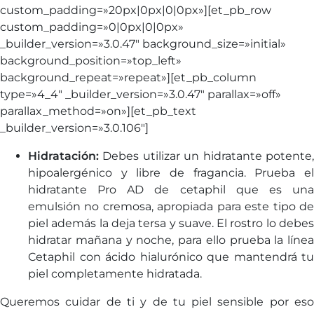
custom_padding=»20px|0px|0|0px»][et_pb_row
custom_padding=»0|0px|0|0px»
_builder_version=»3.0.47″ background_size=»initial»
background_position=»top_left»
background_repeat=»repeat»][et_pb_column
type=»4_4″ _builder_version=»3.0.47″ parallax=»off»
parallax_method=»on»][et_pb_text
_builder_version=»3.0.106″]
Hidratación:
Debes utilizar un hidratante potente,
hipoalergénico y libre de fragancia. Prueba el
hidratante Pro AD de cetaphil que es una
emulsión no cremosa, apropiada para este tipo de
piel además la deja tersa y suave. El rostro lo debes
hidratar mañana y noche, para ello prueba la línea
Cetaphil con ácido hialurónico que mantendrá tu
piel completamente hidratada.
Queremos cuidar de ti y de tu piel sensible por eso