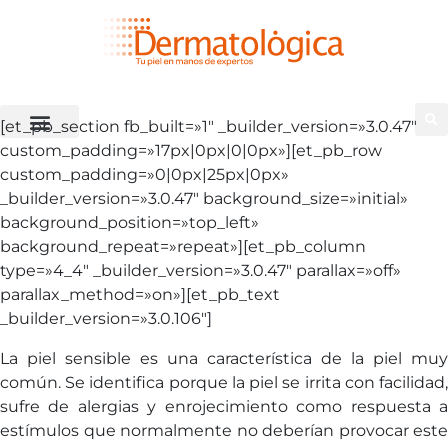
[et_pb_section fb_built=»1″ _builder_version=»3.0.47″
custom_padding=»17px|0px|0|0px»][et_pb_row
custom_padding=»0|0px|25px|0px»
_builder_version=»3.0.47″ background_size=»initial»
background_position=»top_left»
background_repeat=»repeat»][et_pb_column
type=»4_4″ _builder_version=»3.0.47″ parallax=»off»
parallax_method=»on»][et_pb_text
_builder_version=»3.0.106″]
La piel sensible es una característica de la piel muy
común. Se identifica porque la piel se irrita con facilidad,
sufre de alergias y enrojecimiento como respuesta a
estímulos que normalmente no deberían provocar este