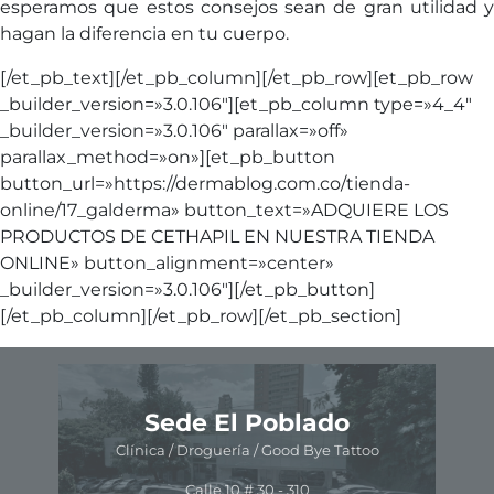
esperamos que estos consejos sean de gran utilidad y
hagan la diferencia en tu cuerpo.
[/et_pb_text][/et_pb_column][/et_pb_row][et_pb_row
_builder_version=»3.0.106″][et_pb_column type=»4_4″
_builder_version=»3.0.106″ parallax=»off»
parallax_method=»on»][et_pb_button
button_url=»https://dermablog.com.co/tienda-
online/17_galderma» button_text=»ADQUIERE LOS
PRODUCTOS DE CETHAPIL EN NUESTRA TIENDA
ONLINE» button_alignment=»center»
_builder_version=»3.0.106″][/et_pb_button]
[/et_pb_column][/et_pb_row][/et_pb_section]
ón
Sede El Poblado
Clínica / Droguería / Good Bye Tattoo
Av.
Calle 10 # 30 - 310
ra