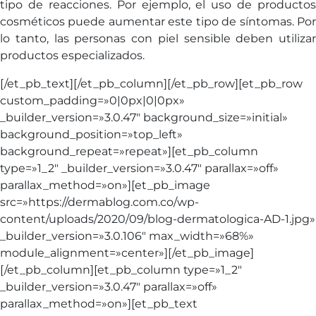
tipo de reacciones. Por ejemplo, el uso de productos
cosméticos puede aumentar este tipo de síntomas. Por
lo tanto, las personas con piel sensible deben utilizar
productos especializados.
[/et_pb_text][/et_pb_column][/et_pb_row][et_pb_row
custom_padding=»0|0px|0|0px»
_builder_version=»3.0.47″ background_size=»initial»
background_position=»top_left»
background_repeat=»repeat»][et_pb_column
type=»1_2″ _builder_version=»3.0.47″ parallax=»off»
parallax_method=»on»][et_pb_image
src=»https://dermablog.com.co/wp-
content/uploads/2020/09/blog-dermatologica-AD-1.jpg»
_builder_version=»3.0.106″ max_width=»68%»
module_alignment=»center»][/et_pb_image]
[/et_pb_column][et_pb_column type=»1_2″
_builder_version=»3.0.47″ parallax=»off»
parallax_method=»on»][et_pb_text