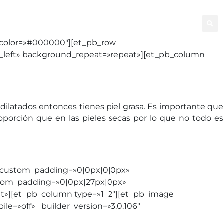
ral
Facial
Good Bye Tattoo
Capilar
d_color=»#000000″][et_pb_row
p_left» background_repeat=»repeat»][et_pb_column
án dilatados entonces tienes piel grasa. Es importante que
porción que en las pieles secas por lo que no todo es
47″ custom_padding=»0|0px|0|0px»
tom_padding=»0|0px|27px|0px»
eat»][et_pb_column type=»1_2″][et_pb_image
e=»off» _builder_version=»3.0.106″