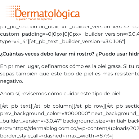
[et_pb_section bb_built=»1″ _builder_version=»3.0.4
custom_padding=»0|0px|0|0px» _builder_version=»3.0.4
type=»4_4″][et_pb_text _builder_version=»3.0.106″]
¿Cuántas veces debo lavar mi rostro? ¿Puedo usar hidr
En primer lugar, definamos cómo es la piel grasa. Si tu r
sepas también que este tipo de piel es más resistente
negativo.
Ahora sí, revisemos cómo cuidar este tipo de piel:
[/et_pb_text][/et_pb_column][/et_pb_row][/et_pb_secti
prev_background_color=»#000000″ next_background_c
_builder_version=»3.0.47″ background_size=»initial» 
src=»https://dermablog.com.co/wp-content/uploads/2020
border_style_all=»dashed» max_width=»87%»]