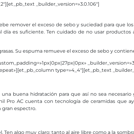
][et_pb_text _builder_version=»3.0.106″]
 debe remover el exceso de sebo y suciedad para que los
al día es suficiente. Ten cuidado de no usar productos
 grasas. Su espuma remueve el exceso de sebo y contiene
stom_padding=»1px|0px|27px|0px» _builder_version=»3.0
peat»][et_pb_column type=»4_4″][et_pb_text _builder_v
una buena hidratación para que así no sea necesario g
hil Pro AC cuenta con tecnología de ceramidas que ayud
n gran espectro.
l. Ten algo muy claro: tanto al aire libre como a la somb