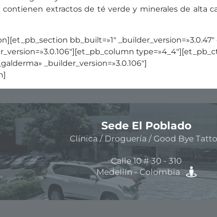
contienen extractos de té verde y minerales de alta cap
on][et_pb_section bb_built=»1″ _builder_version=»3.0.
version=»3.0.106″][et_pb_column type=»4_4″][et_pb_cta
galderma» _builder_version=»3.0.106″]
n]
Sede El Poblado
Clínica / Droguería / Good Bye Tatt
Calle 10 # 30 - 310
Medellín - Colombia