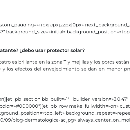
Depilación
Corpo
Especialistas
7″ custom_padding=»11px|0px|22px|0px» next_backgroun
7″ background_size=»initial» background_position=»to
atante? ¿debo usar protector solar?
ostro es brillante en la zona T y mejillas y los poros est
 y los efectos del envejecimiento se dan en menor pro
on][et_pb_section bb_built=»1″ _builder_version=»3.0.
olor=»#000000″][et_pb_row make_fullwidth=»on» cus
background_position=»top_left» background_repeat=»rep
/09/blog-dermatologica-ac.jpg» always_center_on_mobil