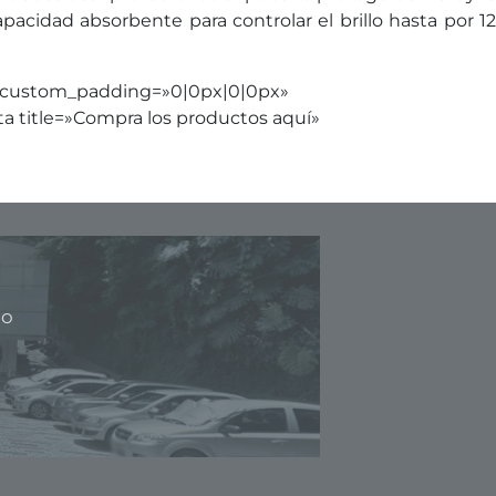
acidad absorbente para controlar el brillo hasta por 12
47″ custom_padding=»0|0px|0|0px»
 title=»Compra los productos aquí»
oo