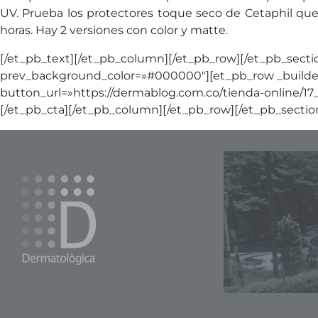
UV. Prueba los protectores toque seco de Cetaphil que 
horas. Hay 2 versiones con color y matte.
[/et_pb_text][/et_pb_column][/et_pb_row][/et_pb_secti
prev_background_color=»#000000″][et_pb_row _builder_
button_url=»https://dermablog.com.co/tienda-online/17_
[/et_pb_cta][/et_pb_column][/et_pb_row][/et_pb_sectio
 II
 Tercer piso