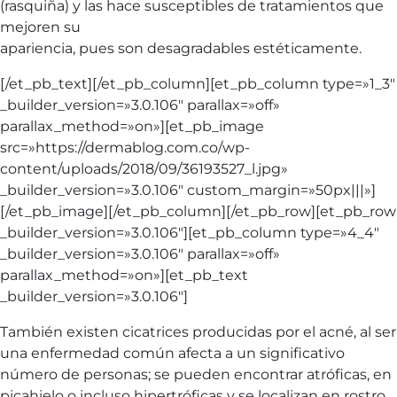
(rasquiña) y las hace susceptibles de tratamientos que
mejoren su
apariencia, pues son desagradables estéticamente.
[/et_pb_text][/et_pb_column][et_pb_column type=»1_3″
_builder_version=»3.0.106″ parallax=»off»
parallax_method=»on»][et_pb_image
src=»https://dermablog.com.co/wp-
content/uploads/2018/09/36193527_l.jpg»
_builder_version=»3.0.106″ custom_margin=»50px|||»]
[/et_pb_image][/et_pb_column][/et_pb_row][et_pb_row
_builder_version=»3.0.106″][et_pb_column type=»4_4″
_builder_version=»3.0.106″ parallax=»off»
parallax_method=»on»][et_pb_text
_builder_version=»3.0.106″]
También existen cicatrices producidas por el acné, al ser
una enfermedad común afecta a un significativo
número de personas; se pueden encontrar atróficas, en
picahielo o incluso hipertróficas y se localizan en rostro,