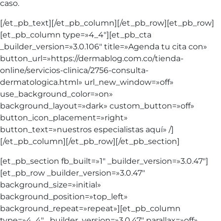
caso.
[/et_pb_text][/et_pb_column][/et_pb_row][et_pb_row]
[et_pb_column type=»4_4″][et_pb_cta
_builder_version=»3.0.106″ title=»Agenda tu cita con»
button_url=»https://dermablog.com.co/tienda-
online/servicios-clinica/2756-consulta-
dermatologica.html» url_new_window=»off»
use_background_color=»on»
background_layout=»dark» custom_button=»off»
button_icon_placement=»right»
button_text=»nuestros especialistas aquí» /]
[/et_pb_column][/et_pb_row][/et_pb_section]
[et_pb_section fb_built=»1″ _builder_version=»3.0.47″]
[et_pb_row _builder_version=»3.0.47″
background_size=»initial»
background_position=»top_left»
background_repeat=»repeat»][et_pb_column
type=»4_4″ _builder_version=»3.0.47″ parallax=»off»