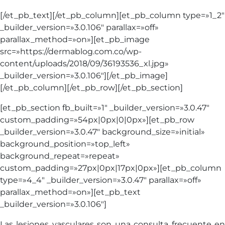
[/et_pb_text][/et_pb_column][et_pb_column type=»1_2″
_builder_version=»3.0.106″ parallax=»off»
parallax_method=»on»][et_pb_image
src=»https://dermablog.com.co/wp-
content/uploads/2018/09/36193536_xl.jpg»
_builder_version=»3.0.106″][/et_pb_image]
[/et_pb_column][/et_pb_row][/et_pb_section]
[et_pb_section fb_built=»1″ _builder_version=»3.0.47″
custom_padding=»54px|0px|0|0px»][et_pb_row
_builder_version=»3.0.47″ background_size=»initial»
background_position=»top_left»
background_repeat=»repeat»
custom_padding=»27px|0px|17px|0px»][et_pb_column
type=»4_4″ _builder_version=»3.0.47″ parallax=»off»
parallax_method=»on»][et_pb_text
_builder_version=»3.0.106″]
Las lesiones vasculares son una consulta frecuente en