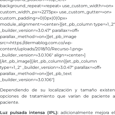
background_repeat=»repeat» use_custom_width=»on»
custom_width_px=»2273px» use_custom_gutter=»on»
custom_padding=»0|0px|0|0px»
module_alignment=»center»][et_pb_column type=»1_2″
_builder_version=»3.0.47″ parallax=»off»
parallax_method=»on»][et_pb_image
src=»https://dermablog.com.co/wp-
content/uploads/2018/10/Recurso-1.png»
_builder_version=»3.0.106″ align=»center»]
[/et_pb_image][/et_pb_column][et_pb_column
type=»1_2″ _builder_version=»3.0.47″ parallax=»off»
parallax_method=»on»][et_pb_text
_builder_version=»3.0.106″]
Dependiendo de su localización y tamaño existen
opciones de tratamiento que varían de paciente a
paciente.
Luz pulsada intensa (IPL):
adicionalmente mejora el