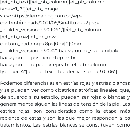
[/et_pb_text][/et_pb_column][et_pb_column
type=»1_2″][et_pb_image
src=»https://dermablog.com.co/wp-
content/uploads/2021/05/Sin-título-1-2.jpg»
_builder_version=»3.0.106″ /][/et_pb_column]
[/et_pb_row][et_pb_row
custom_padding=»8px|0px|0|0px»
_builder_version=»3.0.47″ background_size=»initial»
background_position=»top_left»
background_repeat=»repeat»][et_pb_column
type=»4_4″][et_pb_text _builder_version=»3.0.106″]
Podemos diferenciarlas en estrías rojas y estrías blancas
y se pueden ver como cicatrices atróficas lineales, que,
de acuerdo a su estadio, pueden ser rojas o blancas y
generalmente siguen las líneas de tensión de la piel. Las
estrías rojas, son consideradas como la etapa más
reciente de estas y son las que mejor responden a los
tratamientos. Las estrías blancas se constituyen como