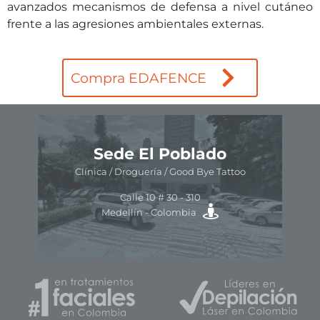
avanzados mecanismos de defensa a nivel cutáneo
frente a las agresiones ambientales externas.
Compra EDAFENCE
Sede El Poblado
Clínica / Droguería / Good Bye Tattoo
Av.
Calle 10 # 30 - 310
Medellín - Colombia