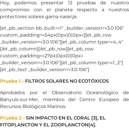
Hoy, podemos presentar 12 pruebas de nuestro
compromiso con el planeta respecto a nuestros
protectores solares gama naranja.
[et_pb_section bb_built=»1″ _builder_version=»3.0.106″
custom_padding=»54px|0px|0|0px»][et_pb_row
_builder_version=»3.0.106″][et_pb_column type=»4_4″
[/et_pb_column][/et_pb_row][et_pb_row
custom_padding=»27px|0px|0|0px»
_builder_version=»3.0.106″][et_pb_column type=»1_2″]
[et_pb_text _builder_version=»3.0.106″]
Prueba 1 –
FILTROS SOLARES NO ECOTÓXICOS
Aprobados por el Observatorio Oceanológico de
Banyuls-sur-Mer, miembro del Centro Europeo de
Recursos Biológicos Marinos.
Prueba 2 –
SIN IMPACTO EN EL CORAL [3], EL
FITOPLANCTON Y EL ZOOPLANCTON[4].