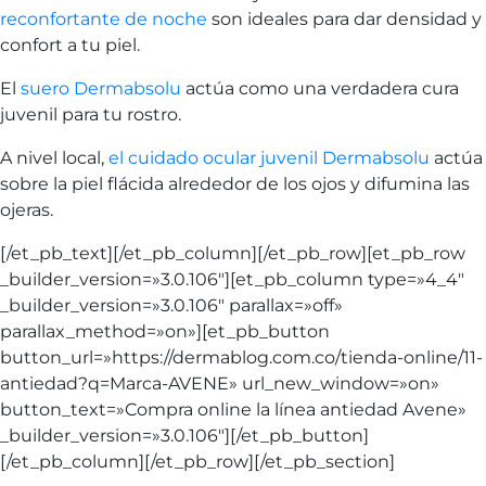
reconfortante de noche
son ideales para dar densidad y
confort a tu piel.
El
suero Dermabsolu
actúa como una verdadera cura
juvenil para tu rostro.
A nivel local,
el cuidado ocular juvenil Dermabsolu
actúa
sobre la piel flácida alrededor de los ojos y difumina las
ojeras.
[/et_pb_text][/et_pb_column][/et_pb_row][et_pb_row
_builder_version=»3.0.106″][et_pb_column type=»4_4″
_builder_version=»3.0.106″ parallax=»off»
parallax_method=»on»][et_pb_button
button_url=»https://dermablog.com.co/tienda-online/11-
antiedad?q=Marca-AVENE» url_new_window=»on»
button_text=»Compra online la línea antiedad Avene»
_builder_version=»3.0.106″][/et_pb_button]
[/et_pb_column][/et_pb_row][/et_pb_section]