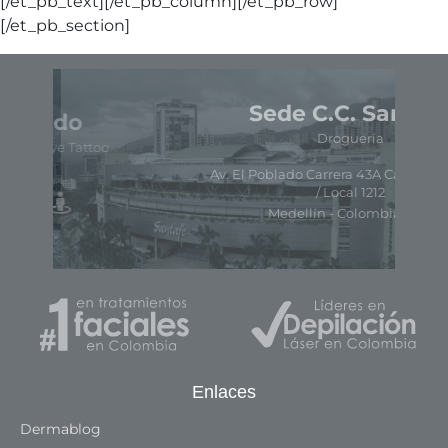
[/et_pb_text][/et_pb_column][/et_pb_row]
[/et_pb_section]
Sede C.C. Santafé
Droguería
o
Av. El Poblado Carrera 43A Calle 7 Sur # 170
/ Local 1212
Medellín - Colombia
Enlaces
Dermablog