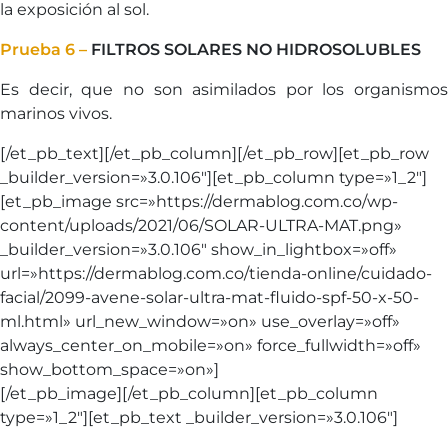
la exposición al sol.
Prueba 6 –
FILTROS SOLARES NO HIDROSOLUBLES
Es decir, que no son asimilados por los organismos
marinos vivos.
[/et_pb_text][/et_pb_column][/et_pb_row][et_pb_row
_builder_version=»3.0.106″][et_pb_column type=»1_2″]
[et_pb_image src=»https://dermablog.com.co/wp-
content/uploads/2021/06/SOLAR-ULTRA-MAT.png»
_builder_version=»3.0.106″ show_in_lightbox=»off»
url=»https://dermablog.com.co/tienda-online/cuidado-
facial/2099-avene-solar-ultra-mat-fluido-spf-50-x-50-
ml.html» url_new_window=»on» use_overlay=»off»
always_center_on_mobile=»on» force_fullwidth=»off»
show_bottom_space=»on»]
[/et_pb_image][/et_pb_column][et_pb_column
type=»1_2″][et_pb_text _builder_version=»3.0.106″]