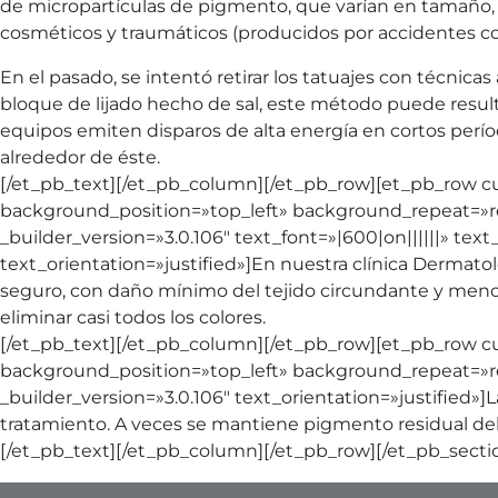
de micropartículas de pigmento, que varían en tamaño, c
cosméticos y traumáticos (producidos por accidentes c
En el pasado, se intentó retirar los tatuajes con técnica
bloque de lijado hecho de sal, este método puede resul
equipos emiten disparos de alta energía en cortos perío
alrededor de éste.
[/et_pb_text][/et_pb_column][/et_pb_row][et_pb_row c
background_position=»top_left» background_repeat=»rep
_builder_version=»3.0.106″ text_font=»|600|on||||||» t
text_orientation=»justified»]En nuestra clínica Dermato
seguro, con daño mínimo del tejido circundante y menor
eliminar casi todos los colores.
[/et_pb_text][/et_pb_column][/et_pb_row][et_pb_row c
background_position=»top_left» background_repeat=»rep
_builder_version=»3.0.106″ text_orientation=»justified»]
tratamiento. A veces se mantiene pigmento residual de
[/et_pb_text][/et_pb_column][/et_pb_row][/et_pb_secti