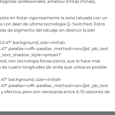
orías: profesionales, amateur (tintas chinas),
onsiste en frotar vigorosamente la zona tatuada con un
 con láser de última tecnología Q- Switched. Estos
s de pigmento del tatuaje sin destruir la piel
0.47″ background_size=»initial»
7″ parallax=»off» parallax_method=»on»][et_pb_text
er_text_shadow_style=»preset1″
hed, con tecnología fotoacústica, que lo hace más
as cuatro longitudes de onda que utiliza es posible
47″ background_size=»initial»
7″ parallax=»off» parallax_method=»on»][et_pb_text
 y efectiva, pero son necesarias entre 6-10 sesiones de