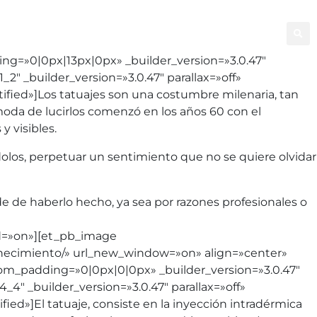
ral
Facial
Good Bye Tattoo
Capilar
ng=»0|0px|13px|0px» _builder_version=»3.0.47″
″ _builder_version=»3.0.47″ parallax=»off»
ified»]Los tatuajes son una costumbre milenaria, tan
moda de lucirlos comenzó en los años 60 con el
y visibles.
ídolos, perpetuar un sentimiento que no se quiere olvidar
de de haberlo hecho, ya sea por razones profesionales o
od=»on»][et_pb_image
venecimiento/» url_new_window=»on» align=»center»
tom_padding=»0|0px|0|0px» _builder_version=»3.0.47″
″ _builder_version=»3.0.47″ parallax=»off»
ied»]El tatuaje, consiste en la inyección intradérmica