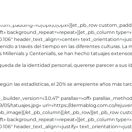
Depilación
Corpo
Especialistas
 custom_padding=»0|0px|0|0px»][et_pb_row custom_paddi
ft» background_repeat=»repeat»][et_pb_column type=»1_2
.106″ header_text_align=»center» text_orientation=»just
ido a través del tiempo en las diferentes culturas. La 
illenials y Centenialls, se han hecho tatuajes extensos 
úsqueda de la identidad personal, quererse parecer a sus 
egún las estadísticas, el 20% se arrepiente años más tar
_builder_version=»3.0.47″ parallax=»off» parallax_meth
9/05/tatuajes.jpg» url=»https://dermablog.com.co/reju
et_pb_image][/et_pb_column][/et_pb_row][et_pb_row cus
ft» background_repeat=»repeat»][et_pb_column type=»4_4
06″ header_text_align=»justify» text_orientation=»justif