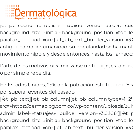
[et_pb_section fb_built=»1″ _builder_version=»3.0.47″
background_size=»initial» background_position=»top_le
parallax_method=»on»][et_pb_text _builder_version=»3.0
antigua como la humanidad, su popularidad se ha manten
movimiento hippie y desde entonces, hasta los llamados M
Parte de los motivos para realizarse un tatuaje, es la b
o por simple rebeldía.
En Estados Unidos, 25% de la población está tatuada. Y s
por superar eventos del pasado.
[/et_pb_text][/et_pb_column][et_pb_column type=»1_2″ 
src=»https://dermablog.com.co/wp-content/uploads/201
admin_label=»tatuajes» _builder_version=»3.0.106″][/
background_size=»initial» background_position=»top_le
parallax_method=»on»][et_pb_text _builder_version=»3.0.1