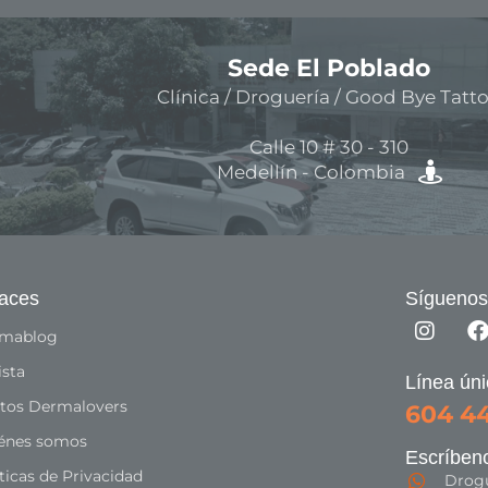
aces
Síguenos
mablog
ista
Línea ún
tos Dermalovers
604 4
énes somos
Escríben
ticas de Privacidad
Drog