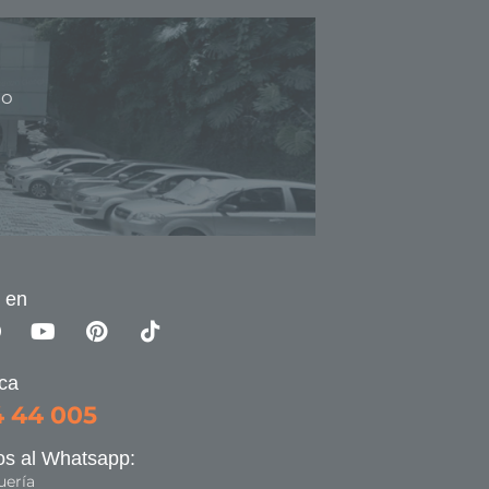
 en
ica
4 44 005
os al Whatsapp:
uería