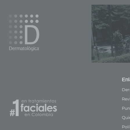
Enl
Der
Rev
Pun
Qui
Polí