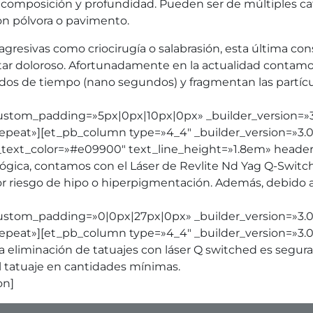
omposición y profundidad. Pueden ser de múltiples categ
on pólvora o pavimento.
s agresivas como criocirugía o salabrasión, esta última c
tar doloroso. Afortunadamente en la actualidad contamos
dos de tiempo (nano segundos) y fragmentan las partícula
ustom_padding=»5px|0px|10px|0px» _builder_version=»3.
eat»][et_pb_column type=»4_4″ _builder_version=»3.0.4
ext_text_color=»#e09900″ text_line_height=»1.8em» head
lógica, contamos con el Láser de Revlite Nd Yag Q-Switc
 riesgo de hipo o hiperpigmentación. Además, debido a l
ustom_padding=»0|0px|27px|0px» _builder_version=»3.0.
eat»][et_pb_column type=»4_4″ _builder_version=»3.0.4
La eliminación de tatuajes con láser Q switched es segura
l tatuaje en cantidades mínimas.
on]