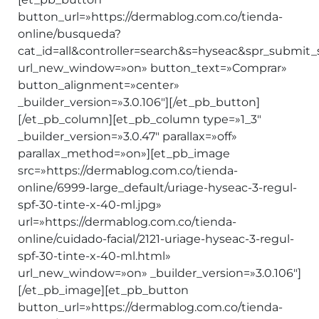
button_url=»https://dermablog.com.co/tienda-
online/busqueda?
cat_id=all&controller=search&s=hyseac&spr_submit
url_new_window=»on» button_text=»Comprar»
button_alignment=»center»
_builder_version=»3.0.106″][/et_pb_button]
[/et_pb_column][et_pb_column type=»1_3″
_builder_version=»3.0.47″ parallax=»off»
parallax_method=»on»][et_pb_image
src=»https://dermablog.com.co/tienda-
online/6999-large_default/uriage-hyseac-3-regul-
spf-30-tinte-x-40-ml.jpg»
url=»https://dermablog.com.co/tienda-
online/cuidado-facial/2121-uriage-hyseac-3-regul-
spf-30-tinte-x-40-ml.html»
url_new_window=»on» _builder_version=»3.0.106″]
[/et_pb_image][et_pb_button
button_url=»https://dermablog.com.co/tienda-