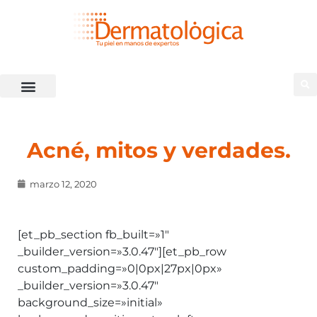
Acné, mitos y verdades.
marzo 12, 2020
[et_pb_section fb_built=»1″
_builder_version=»3.0.47″][et_pb_row
custom_padding=»0|0px|27px|0px»
_builder_version=»3.0.47″
background_size=»initial»