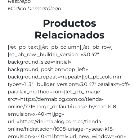
Restrepo
Médico Dermatólogo
Productos
Relacionados
[/et_pb_text][/et_pb_column][/et_pb_row]
[et_pb_row _builder_version=»3.0.47″
background_size=»initial»
background_position=»top_left»
background_repeat=»repeat»][et_pb_column
type=»1_3″ _builder_version=»3.0.47″ parallax=»off»
parallax_method=»on»][et_pb_image
src=»https://dermablog.com.co/tienda-
online/7716-large_default/uriage-hyseac-k18-
emulsion-x-40-ml.jpg»
url=»https://dermablog.com.co/tienda-
online/hidratacion/1608-uriage-hyseac-k18-
emulsion-x-40-ml.html» url_new_window=»on»