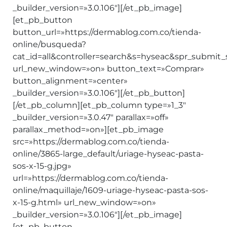
_builder_version=»3.0.106″][/et_pb_image]
[et_pb_button
button_url=»https://dermablog.com.co/tienda-
online/busqueda?
cat_id=all&controller=search&s=hyseac&spr_submit
url_new_window=»on» button_text=»Comprar»
button_alignment=»center»
_builder_version=»3.0.106″][/et_pb_button]
[/et_pb_column][et_pb_column type=»1_3″
_builder_version=»3.0.47″ parallax=»off»
parallax_method=»on»][et_pb_image
src=»https://dermablog.com.co/tienda-
online/3865-large_default/uriage-hyseac-pasta-
sos-x-15-g.jpg»
url=»https://dermablog.com.co/tienda-
online/maquillaje/1609-uriage-hyseac-pasta-sos-
x-15-g.html» url_new_window=»on»
_builder_version=»3.0.106″][/et_pb_image]
[et_pb_button