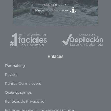
Av.
Calle 10 # 30 - 310
ra
Medellín - Colombia
Enlaces
Dermablog
Revista
Puntos Dermalovers
Quiénes somos
Políticas de Privacidad
Políticas de devolución servicios Clínica