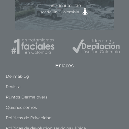
Av.
Calle 10 # 30 - 310
ra
Medellín - Colombia
Enlaces
Dermablog
Revista
Puntos Dermalovers
Quiénes somos
Políticas de Privacidad
Políticas de devolución servicios Clínica