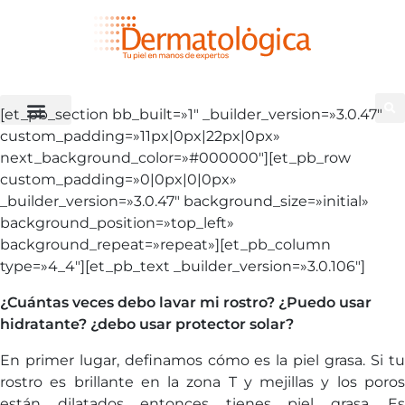
[et_pb_section bb_built=»1″ _builder_version=»3.0.47″
custom_padding=»11px|0px|22px|0px»
next_background_color=»#000000″][et_pb_row
custom_padding=»0|0px|0|0px»
_builder_version=»3.0.47″ background_size=»initial»
background_position=»top_left»
background_repeat=»repeat»][et_pb_column
type=»4_4″][et_pb_text _builder_version=»3.0.106″]
¿Cuántas veces debo lavar mi rostro? ¿Puedo usar
hidratante? ¿debo usar protector solar?
En primer lugar, definamos cómo es la piel grasa. Si tu
rostro es brillante en la zona T y mejillas y los poros
están dilatados entonces tienes piel grasa. Es