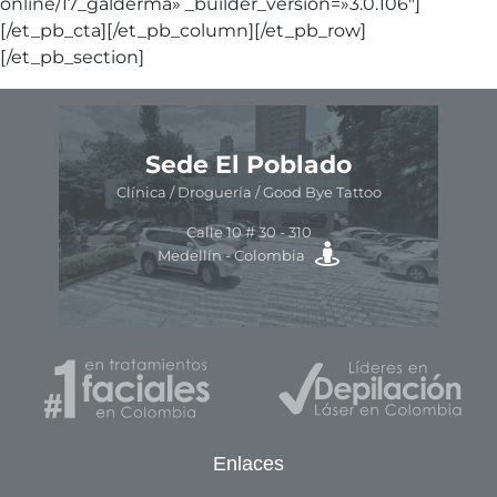
online/17_galderma» _builder_version=»3.0.106″]
[/et_pb_cta][/et_pb_column][/et_pb_row]
[/et_pb_section]
ón
Sede El Poblado
Clínica / Droguería / Good Bye Tattoo
Av.
Calle 10 # 30 - 310
ra
Medellín - Colombia
Enlaces