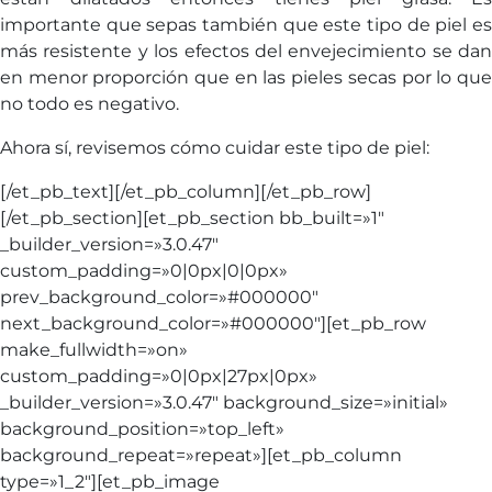
importante que sepas también que este tipo de piel es
más resistente y los efectos del envejecimiento se dan
en menor proporción que en las pieles secas por lo que
no todo es negativo.
Ahora sí, revisemos cómo cuidar este tipo de piel:
[/et_pb_text][/et_pb_column][/et_pb_row]
[/et_pb_section][et_pb_section bb_built=»1″
_builder_version=»3.0.47″
custom_padding=»0|0px|0|0px»
prev_background_color=»#000000″
next_background_color=»#000000″][et_pb_row
make_fullwidth=»on»
custom_padding=»0|0px|27px|0px»
_builder_version=»3.0.47″ background_size=»initial»
background_position=»top_left»
background_repeat=»repeat»][et_pb_column
type=»1_2″][et_pb_image