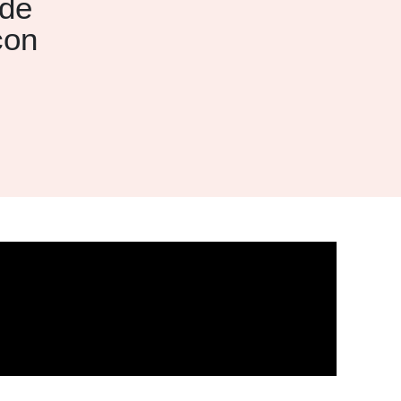
 de
con