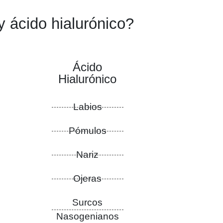
y ácido hialurónico?
Ácido
Hialurónico
Labios
Pómulos
Nariz
Ojeras
Surcos
Nasogenianos