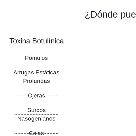
¿Dónde puede
Toxina Botulínica
Pómulos
Arrugas Estáticas
Profundas
Ojeras
Surcos
Nasogenianos
Cejas