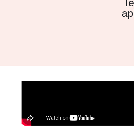
Te
ap