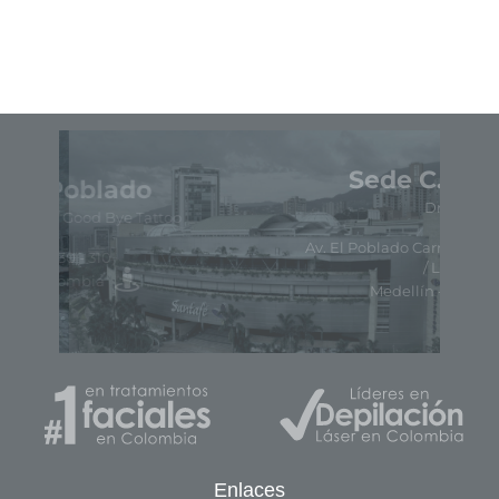
Sede C.C. Santafé
Droguería
oo
Av. El Poblado Carrera 43A Calle 7 Sur # 170
/ Local 1212
Medellín - Colombia
Enlaces