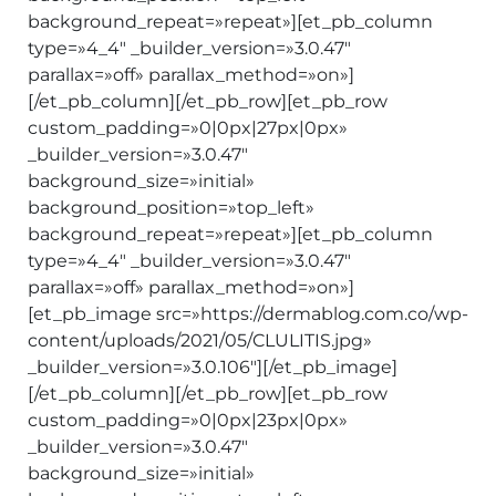
background_repeat=»repeat»][et_pb_column
type=»4_4″ _builder_version=»3.0.47″
parallax=»off» parallax_method=»on»]
[/et_pb_column][/et_pb_row][et_pb_row
custom_padding=»0|0px|27px|0px»
_builder_version=»3.0.47″
background_size=»initial»
background_position=»top_left»
background_repeat=»repeat»][et_pb_column
type=»4_4″ _builder_version=»3.0.47″
parallax=»off» parallax_method=»on»]
[et_pb_image src=»https://dermablog.com.co/wp-
content/uploads/2021/05/CLULITIS.jpg»
_builder_version=»3.0.106″][/et_pb_image]
[/et_pb_column][/et_pb_row][et_pb_row
custom_padding=»0|0px|23px|0px»
_builder_version=»3.0.47″
background_size=»initial»