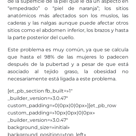
de la superficie de la piel que le da un aspecto en
“empedrado” o “piel de naranja”; los sitios
anatómicos más afectados son los muslos, las
caderas y las nalgas aunque puede afectar otros
sitios como el abdomen inferior, los brazos y hasta
la parte posterior del cuello.
Este problema es muy común, ya que se calcula
que hasta el 98% de las mujeres lo padecen
después de la pubertad y a pesar de que está
asociado al tejido graso, la obesidad no
necesariamente está ligada a este problema.
[et_pb_section fb_built=»1″
_builder_version=»3.0.47″
custom_padding=»0|0px|0|0px»][et_pb_row
custom_padding=»10px|0px|0|0px»
_builder_version=»3.0.47″
background_size=»initial»
background_position=»top_left»