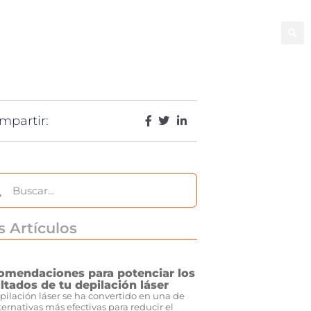
ral
Facial
Good Bye Tattoo
Capilar
mpartir:
 Artículos
omendaciones para potenciar los
ltados de tu depilación láser
pilación láser se ha convertido en una de
lternativas más efectivas para reducir el