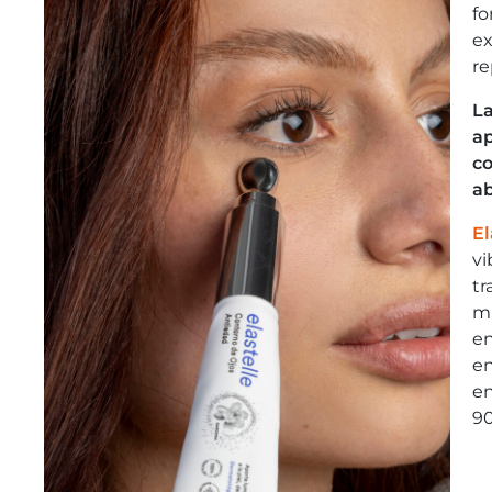
fo
ex
re
La
ap
co
ab
El
vi
tr
mi
en
en
en
90