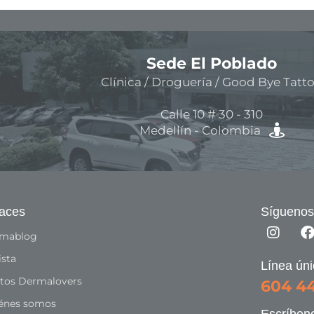
aces
Síguenos
mablog
ista
Línea ún
tos Dermalovers
604 4
énes somos