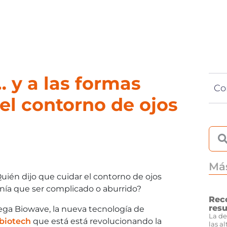
Depilación
Corpo
Especialistas
… y a las formas
Co
el contorno de ojos
Más
uién dijo que cuidar el contorno de ojos
nía que ser complicado o aburrido?
Rec
resu
ega Biowave, la nueva tecnología de
La de
biotech
que está está revolucionando la
las a