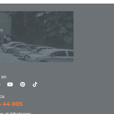
 en
ica
4 44 005