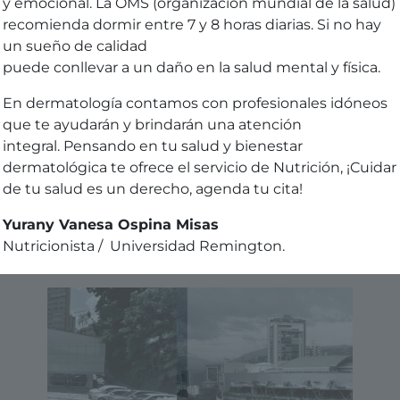
y emocional. La OMS (organización mundial de la salud)
recomienda dormir entre 7 y 8 horas diarias. Si no hay
un sueño de calidad
puede conllevar a un daño en la salud mental y física.
En dermatología contamos con profesionales idóneos
que te ayudarán y brindarán una atención
integral. Pensando en tu salud y bienestar
dermatológica te ofrece el servicio de Nutrición, ¡Cuidar
de tu salud es un derecho, agenda tu cita!
Yurany Vanesa Ospina Misas
Nutricionista / Universidad Remington.
Sede 
Sede El Poblado
ínica / Droguería / Good Bye Tattoo
Av. El Poblado C
Calle 10 # 30 - 310